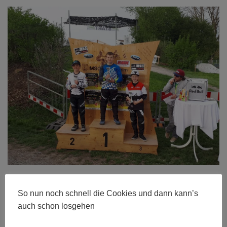
Größe:
480 × 280
|
600 × 450
|
750 × 563
|
750 × 562
|
995 ×
So nun noch schnell die Cookies und dann kann’s
746
|
995 × 746
|
360 × 240
|
360 × 300
|
750 × 563
|
272 × 182
|
auch schon losgehen
50 × 50
|
995 × 746