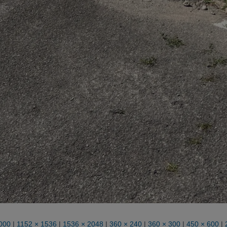
000
|
1152 × 1536
|
1536 × 2048
|
360 × 240
|
360 × 300
|
450 × 600
|