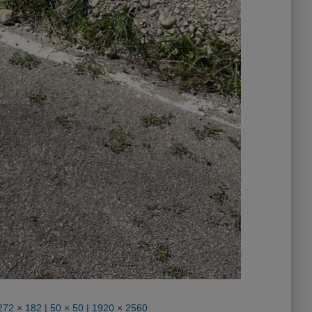
272 × 182
|
50 × 50
|
1920 × 2560