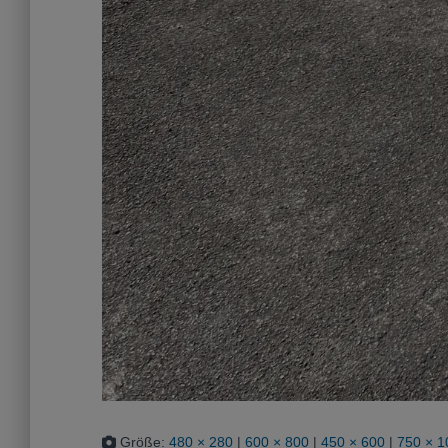
Größe:
480 × 280
|
600 × 800
|
450 × 600
|
750 × 1