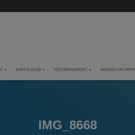
NG
KART-SLALOM
MOTORRADSPORT
WERDEN SIE PART
IMG_8668