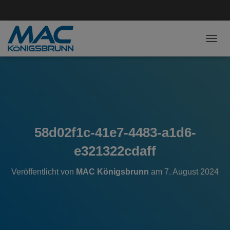
NAVI
58d02f1c-41e7-4483-a1d6-
e321322cdaff
Veröffentlicht von
MAC Königsbrunn
am
7. August 2024