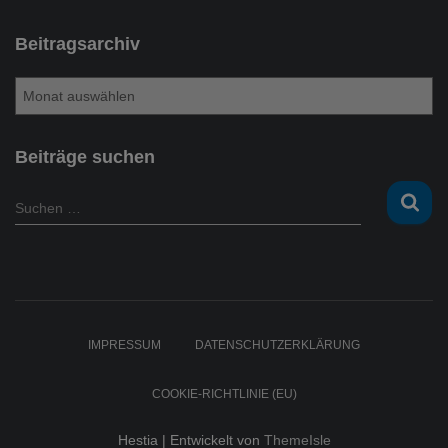
Beitragsarchiv
B
e
i
t
Beiträge suchen
r
a
S
Suchen …
g
u
s
c
a
h
r
e
c
n
h
n
IMPRESSUM
DATENSCHUTZERKLÄRUNG
i
a
v
c
COOKIE-RICHTLINIE (EU)
h
:
Hestia | Entwickelt von
ThemeIsle