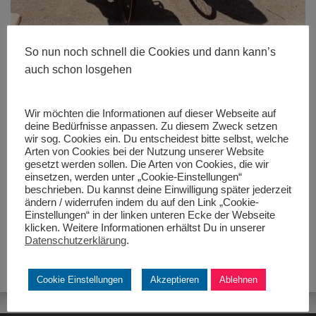
So nun noch schnell die Cookies und dann kann’s
auch schon losgehen
Wir möchten die Informationen auf dieser Webseite auf
deine Bedürfnisse anpassen. Zu diesem Zweck setzen
wir sog. Cookies ein. Du entscheidest bitte selbst, welche
Größe:
480 × 280
|
600 × 800
|
450 × 600
|
750 × 1000
|
1152
Arten von Cookies bei der Nutzung unserer Website
× 1536
|
1536 × 2048
|
360 × 240
|
360 × 300
|
450 × 600
|
272 ×
gesetzt werden sollen. Die Arten von Cookies, die wir
182
|
50 × 50
|
1536 × 2048
einsetzen, werden unter „Cookie-Einstellungen“
beschrieben. Du kannst deine Einwilligung später jederzeit
ändern / widerrufen indem du auf den Link „Cookie-
Einstellungen“ in der linken unteren Ecke der Webseite
klicken. Weitere Informationen erhältst Du in unserer
Datenschutzerklärung
.
Cookie Einstellungen
Akzeptieren
Ablehnen