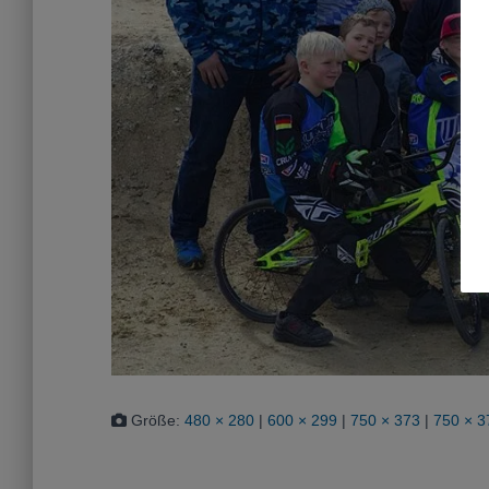
Größe:
480 × 280
|
600 × 299
|
750 × 373
|
750 × 3