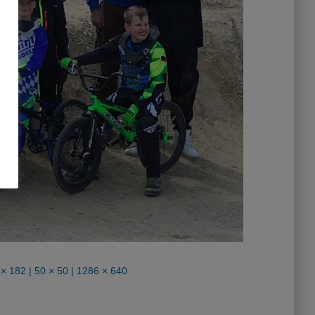
 × 182
|
50 × 50
|
1286 × 640