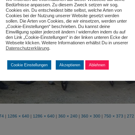
Bedürfnisse anpassen. Zu diesem Zweck setzen wir sog.
Cookies ein. Du entscheidest bitte selbst, welche Arten von
Cookies bei der Nutzung unserer Website gesetzt werden
sollen. Die Arten von Cookies, die wir einsetzen, werden unter
„Cookie-Einstellungen“ beschrieben. Du kannst deine
Einwilligung später jederzeit ändern / widerrufen indem du auf
den Link „Cookie-Einstellungen“ in der linken unteren Ecke der
Webseite klicken. Weitere Informationen erhältst Du in unserer
Datenschutzerklärung
.
Cookie Einstellungen
Akzeptieren
Ablehnen
74
|
1286 × 640
|
1286 × 640
|
360 × 240
|
360 × 300
|
750 × 373
|
272