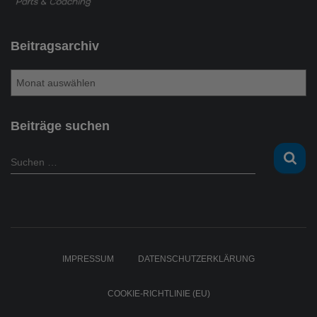
Beitragsarchiv
B
e
i
t
Beiträge suchen
r
a
S
Suchen …
g
u
s
c
a
h
r
e
c
n
h
n
IMPRESSUM
DATENSCHUTZERKLÄRUNG
i
a
v
c
COOKIE-RICHTLINIE (EU)
h
: