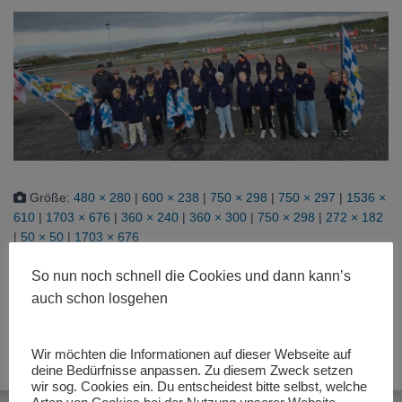
Größe:
480 × 280
|
600 × 238
|
750 × 298
|
750 × 297
|
1536 ×
610
|
1703 × 676
|
360 × 240
|
360 × 300
|
750 × 298
|
272 × 182
|
50 × 50
|
1703 × 676
So nun noch schnell die Cookies und dann kann’s
auch schon losgehen
Wir möchten die Informationen auf dieser Webseite auf
deine Bedürfnisse anpassen. Zu diesem Zweck setzen
wir sog. Cookies ein. Du entscheidest bitte selbst, welche