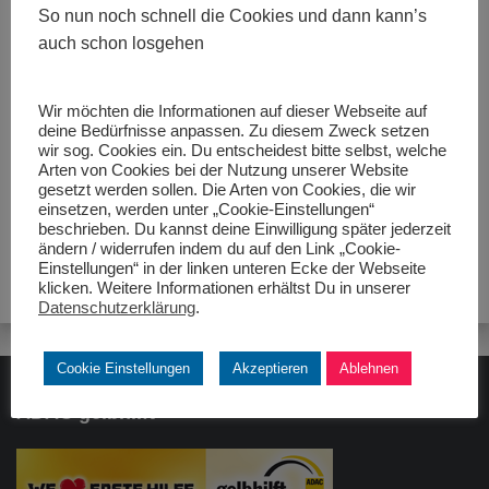
So nun noch schnell die Cookies und dann kann’s
auch schon losgehen
Größe:
480 × 280
|
600 × 682
|
528 × 600
|
750 × 853
|
1351 ×
Wir möchten die Informationen auf dieser Webseite auf
1536
|
1536 × 1746
|
360 × 240
|
360 × 300
|
528 × 600
|
272 ×
deine Bedürfnisse anpassen. Zu diesem Zweck setzen
182
|
50 × 50
|
1536 × 1746
wir sog. Cookies ein. Du entscheidest bitte selbst, welche
Arten von Cookies bei der Nutzung unserer Website
gesetzt werden sollen. Die Arten von Cookies, die wir
einsetzen, werden unter „Cookie-Einstellungen“
beschrieben. Du kannst deine Einwilligung später jederzeit
ändern / widerrufen indem du auf den Link „Cookie-
Einstellungen“ in der linken unteren Ecke der Webseite
klicken. Weitere Informationen erhältst Du in unserer
Datenschutzerklärung
.
Cookie Einstellungen
Akzeptieren
Ablehnen
ADAC gelbhilft