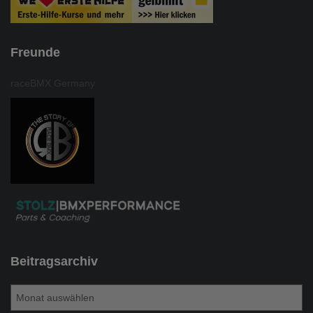
Freunde
raceBMX Germany
Beitragsarchiv
B
e