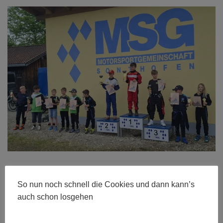
Größe:
480 × 280
|
600 × 418
|
750 × 522
|
750 × 522
|
1274 ×
887
|
1274 × 887
|
360 × 240
|
360 × 300
|
750 × 522
|
272 × 182
So nun noch schnell die Cookies und dann kann’s
|
50 × 50
|
1274 × 887
auch schon losgehen