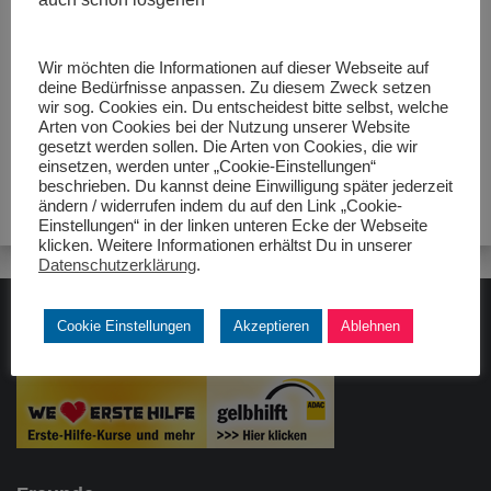
Größe:
480 × 280
|
600 × 578
|
623 × 600
|
750 × 722
|
1500 ×
1444
|
1500 × 1444
|
360 × 240
|
360 × 300
|
623 × 600
|
272 ×
182
|
50 × 50
|
1500 × 1444
Wir möchten die Informationen auf dieser Webseite auf
deine Bedürfnisse anpassen. Zu diesem Zweck setzen
wir sog. Cookies ein. Du entscheidest bitte selbst, welche
Arten von Cookies bei der Nutzung unserer Website
gesetzt werden sollen. Die Arten von Cookies, die wir
einsetzen, werden unter „Cookie-Einstellungen“
beschrieben. Du kannst deine Einwilligung später jederzeit
ändern / widerrufen indem du auf den Link „Cookie-
Einstellungen“ in der linken unteren Ecke der Webseite
klicken. Weitere Informationen erhältst Du in unserer
Datenschutzerklärung
.
Cookie Einstellungen
Akzeptieren
Ablehnen
ADAC gelbhilft