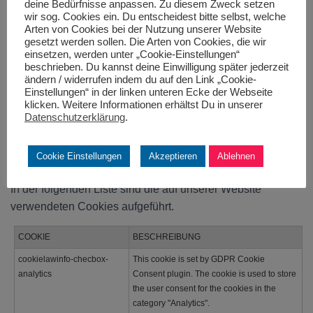
deine Bedürfnisse anpassen. Zu diesem Zweck setzen
wesentliche Funktionen auf unserer Website unterstützen.
wir sog. Cookies ein. Du entscheidest bitte selbst, welche
Diese Funktionen umfassen das Einbetten von Inhalten
Arten von Cookies bei der Nutzung unserer Website
gesetzt werden sollen. Die Arten von Cookies, die wir
wie Videos oder das Teilen von Inhalten der Website auf
einsetzen, werden unter „Cookie-Einstellungen“
Social Media-Plattformen.
beschrieben. Du kannst deine Einwilligung später jederzeit
ändern / widerrufen indem du auf den Link „Cookie-
Einstellungen: Mithilfe dieser Cookies können wir Ihre
Einstellungen“ in der linken unteren Ecke der Webseite
klicken. Weitere Informationen erhältst Du in unserer
Einstellungen und Browsing-Einstellungen wie
Datenschutzerklärung
.
Spracheinstellungen speichern, damit Sie bei zukünftigen
Besuchen der Website eine bessere und effizientere
Cookie Einstellungen
Akzeptieren
Ablehnen
Erfahrung machen können.
In der folgenden Liste sind die auf unserer Website
verwendeten Cookies aufgeführt.
COOKIE
BESCHREIBUNG
cookielawinfo-checbox-
This cookie is set by GDPR Cookie
analytics
Consent plugin. The cookie is used to store
the user consent for the cookies in the
category "Analytics".