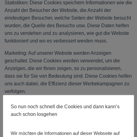
Statistiken: Diese Cookies speichern Informationen wie die
Anzahl der Besucher der Website, die Anzahl der
eindeutigen Besucher, welche Seiten der Website besucht
wurden, die Quelle des Besuchs usw. Diese Daten helfen
uns zu verstehen und zu analysieren, wie gut die Website
funktioniert und wo es verbessert werden muss.
Marketing: Auf unserer Website werden Anzeigen
geschaltet. Diese Cookies werden verwendet, um die
Anzeigen, die wir Ihnen zeigen, so zu personalisieren,
dass sie für Sie von Bedeutung sind. Diese Cookies helfen
uns auch dabei, die Effizienz dieser Werbekampagnen zu
verfolgen.
Die in diesen Cookies gespeicherten Informationen
So nun noch schnell die Cookies und dann kann’s
können auch von Drittanbietern verwendet werden, um
auch schon losgehen
Ihnen Anzeigen auf anderen Websites im Browser zu
schalten.
Wir möchten die Informationen auf dieser Webseite auf
Funktional: Dies sind die Cookies, die bestimmte nicht