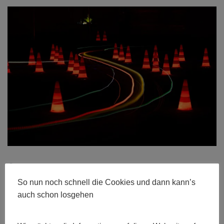
Größe:
480 × 280
|
600 × 400
|
750 × 500
|
750 × 500
|
1536 ×
1024
|
2048 × 1365
|
360 × 240
|
360 × 300
|
750 × 500
|
272 ×
So nun noch schnell die Cookies und dann kann’s
182
|
50 × 50
|
2560 × 1707
auch schon losgehen