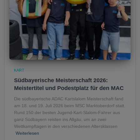
KART
Südbayerische Meisterschaft 2026:
Meistertitel und Podestplatz für den MAC
Die südbayerische ADAC Kartslalom Meisterschaft fand
am 18. und 19. Juli 2026 beim MSC Marktoberdorf statt.
Rund 150 der besten Jugend-Kart-Slalom-Fahrer aus
ganz Südbayern reisten ins Allgäu, um an zwei
Wettkampftagen in den verschiedenen Altersklassen
Weiterlesen