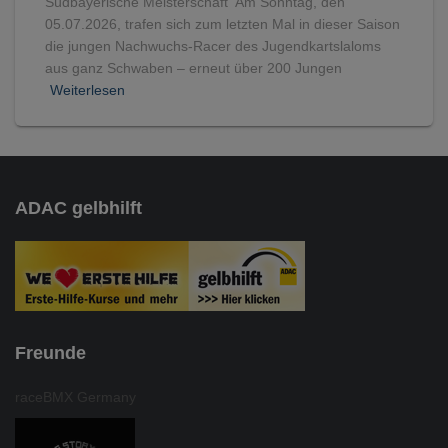
Südbayerische Meisterschaft Am Sonntag, den
05.07.2026, trafen sich zum letzten Mal in dieser Saison
die jungen Nachwuchs-Racer des Jugendkartslaloms
aus ganz Schwaben – erneut über 200 Jungen
Weiterlesen
ADAC gelbhilft
Freunde
raceBMX Germany