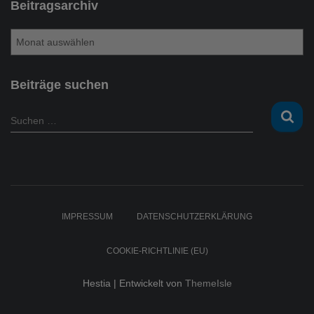
Beitragsarchiv
B
e
i
t
Beiträge suchen
r
a
S
Suchen …
g
u
s
c
a
h
r
e
c
n
h
n
IMPRESSUM
DATENSCHUTZERKLÄRUNG
i
a
v
c
COOKIE-RICHTLINIE (EU)
h
:
Hestia | Entwickelt von
ThemeIsle