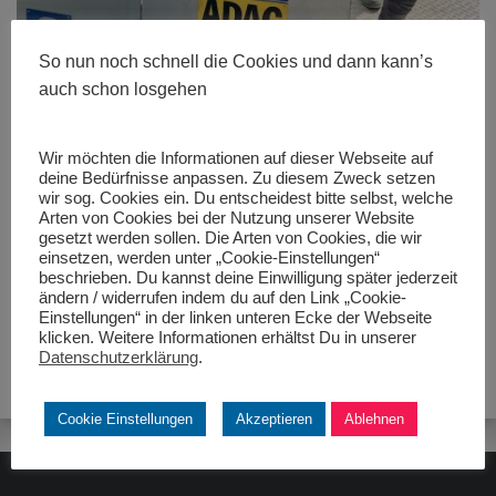
So nun noch schnell die Cookies und dann kann’s
auch schon losgehen
Wir möchten die Informationen auf dieser Webseite auf
deine Bedürfnisse anpassen. Zu diesem Zweck setzen
Größe:
480 × 280
|
600 × 800
|
450 × 600
|
750 × 1000
|
1152
wir sog. Cookies ein. Du entscheidest bitte selbst, welche
× 1536
|
1536 × 2048
|
360 × 240
|
360 × 300
|
450 × 600
|
272 ×
Arten von Cookies bei der Nutzung unserer Website
182
|
50 × 50
|
1920 × 2560
gesetzt werden sollen. Die Arten von Cookies, die wir
einsetzen, werden unter „Cookie-Einstellungen“
beschrieben. Du kannst deine Einwilligung später jederzeit
ändern / widerrufen indem du auf den Link „Cookie-
Einstellungen“ in der linken unteren Ecke der Webseite
klicken. Weitere Informationen erhältst Du in unserer
Datenschutzerklärung
.
Cookie Einstellungen
Akzeptieren
Ablehnen