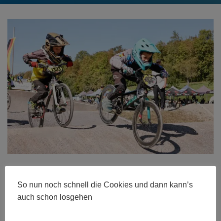
Größe:
480 × 280
|
600 × 394
|
750 × 493
|
750 × 493
|
1024 ×
So nun noch schnell die Cookies und dann kann’s
673
|
1024 × 673
|
360 × 240
|
360 × 300
|
750 × 493
|
272 × 182
|
50 × 50
|
1024 × 673
auch schon losgehen