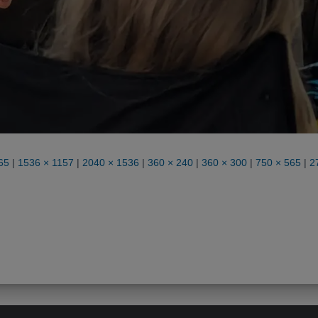
65
|
1536 × 1157
|
2040 × 1536
|
360 × 240
|
360 × 300
|
750 × 565
|
2