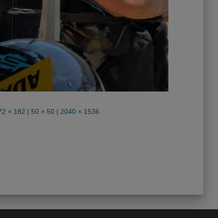
72 × 182
|
50 × 50
|
2040 × 1536